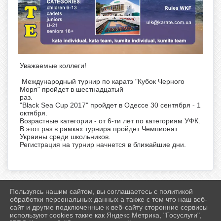
Уважаемые коллеги!
Международный турнир по каратэ "Кубок Черного
Моря" пройдет в шестнадцатый
раз.
"Black Sea Cup 2017" пройдет в Одессе 30 сентября - 1
октября.
Возрастные категории - от 6-ти лет по категориям УФК.
В этот раз в рамках турнира пройдет Чемпионат
Украины среди школьников.
Регистрация на турнир начнется в ближайшие дни.
Пользуясь нашим сайтом, вы соглашаетесь с политикой
2026 г. ff-karate.ru
обработки персональных данных а также с тем что наш веб-
Вход
сайт и другие подключенные к веб-сайту сторонние сервисы
Карта сайта
используют cookies такие как Яндекс Метрика, "Госуслуги",