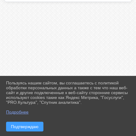
Пользуясь нашим сайтом, вы соглашаетесь с политикой
2026 г. ff-karate.ru
обработки персональных данных а также с тем что наш веб-
Вход
сайт и другие подключенные к веб-сайту сторонние сервисы
Карта сайта
используют cookies такие как Яндекс Метрика, "Госуслуги",
Политика обработки персональных данных
"PRO.Культура", "Спутник аналитика".
Подробнее
Сделано на KubCMS
Разработка и поддержка
Подтверждаю