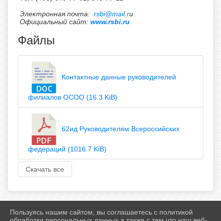
Электронная почта:
rsbi@mail.r
u
Официальный сайт:
www.rsbi.ru
Файлы
Контактные данные руководителей
филиалов ОСОО (16.3 KiB)
62ид Руководителям Всероссийских
федераций (1016.7 KiB)
Скачать все
Пользуясь нашим сайтом, вы соглашаетесь с политикой
2026 г. ff-karate.ru
обработки персональных данных а также с тем что наш веб-