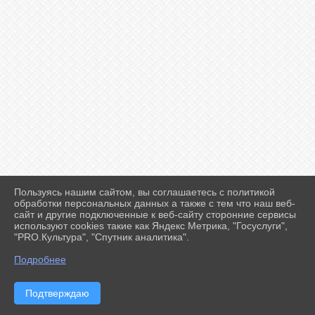
Пользуясь нашим сайтом, вы соглашаетесь с политикой
2026 г. ff-karate.ru
обработки персональных данных а также с тем что наш веб-
Вход
сайт и другие подключенные к веб-сайту сторонние сервисы
Карта сайта
используют cookies такие как Яндекс Метрика, "Госуслуги",
Политика обработки персональных данных
"PRO.Культура", "Спутник аналитика".
Подробнее
Сделано на KubCMS
Разработка и поддержка
Подтверждаю