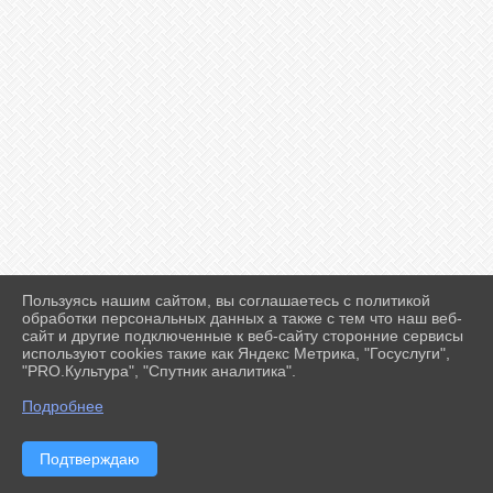
Пользуясь нашим сайтом, вы соглашаетесь с политикой
2026 г. ff-karate.ru
обработки персональных данных а также с тем что наш веб-
Вход
сайт и другие подключенные к веб-сайту сторонние сервисы
Карта сайта
используют cookies такие как Яндекс Метрика, "Госуслуги",
Политика обработки персональных данных
"PRO.Культура", "Спутник аналитика".
Подробнее
Сделано на KubCMS
Разработка и поддержка
Подтверждаю