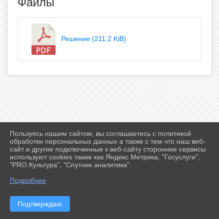
Файлы
Решение (211.2 KiB)
Пользуясь нашим сайтом, вы соглашаетесь с политикой
2026 г. ff-karate.ru
обработки персональных данных а также с тем что наш веб-
Вход
сайт и другие подключенные к веб-сайту сторонние сервисы
Карта сайта
используют cookies такие как Яндекс Метрика, "Госуслуги",
Политика обработки персональных данных
"PRO.Культура", "Спутник аналитика".
Подробнее
Сделано на KubCMS
Разработка и поддержка
Подтверждаю