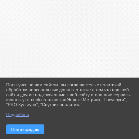
Пользуясь нашим сайтом, вы соглашаетесь с политикой
2026 г. ff-karate.ru
обработки персональных данных а также с тем что наш веб-
Вход
сайт и другие подключенные к веб-сайту сторонние сервисы
Карта сайта
используют cookies такие как Яндекс Метрика, "Госуслуги",
Политика обработки персональных данных
"PRO.Культура", "Спутник аналитика".
Подробнее
Сделано на KubCMS
Разработка и поддержка
Подтверждаю